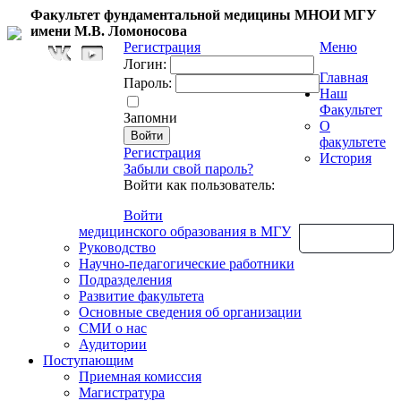
Факультет фундаментальной медицины МНОИ МГУ
имени М.В. Ломоносова
Регистрация
Меню
Логин:
Главная
Пароль:
Наш
Факультет
Запомни
О
факультете
Регистрация
История
Забыли свой пароль?
Войти как пользователь:
Войти
медицинского образования в МГУ
Обратная связь
Руководство
Научно-педагогические работники
Подразделения
Развитие факультета
Основные сведения об организации
СМИ о нас
Аудитории
Поступающим
Приемная комиссия
Магистратура