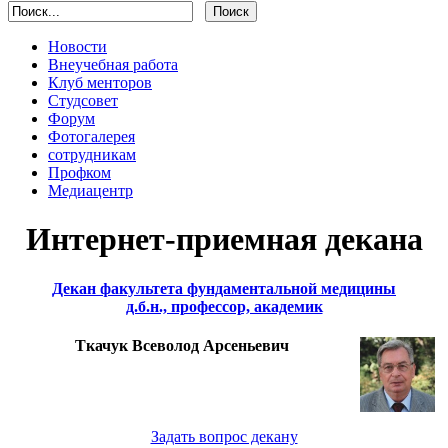
Новости
Внеучебная работа
Клуб менторов
Студсовет
Форум
Фотогалерея
сотрудникам
Профком
Медиацентр
Интернет-приемная декана
Декан факультета фундаментальной медицины
д.б.н., профессор, академик
Ткачук Всеволод Арсеньевич
Задать вопрос декану