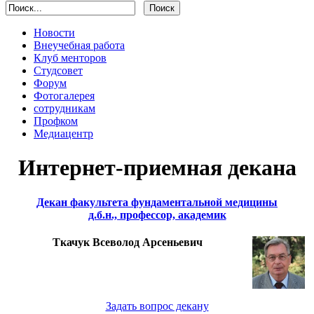
Новости
Внеучебная работа
Клуб менторов
Студсовет
Форум
Фотогалерея
сотрудникам
Профком
Медиацентр
Интернет-приемная декана
Декан факультета фундаментальной медицины
д.б.н., профессор, академик
Ткачук Всеволод Арсеньевич
Задать вопрос декану