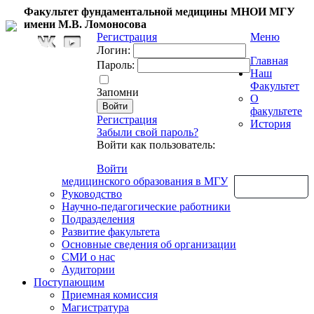
Факультет фундаментальной медицины МНОИ МГУ
имени М.В. Ломоносова
Регистрация
Меню
Логин:
Главная
Пароль:
Наш
Факультет
Запомни
О
факультете
Регистрация
История
Забыли свой пароль?
Войти как пользователь:
Войти
медицинского образования в МГУ
Обратная связь
Руководство
Научно-педагогические работники
Подразделения
Развитие факультета
Основные сведения об организации
СМИ о нас
Аудитории
Поступающим
Приемная комиссия
Магистратура