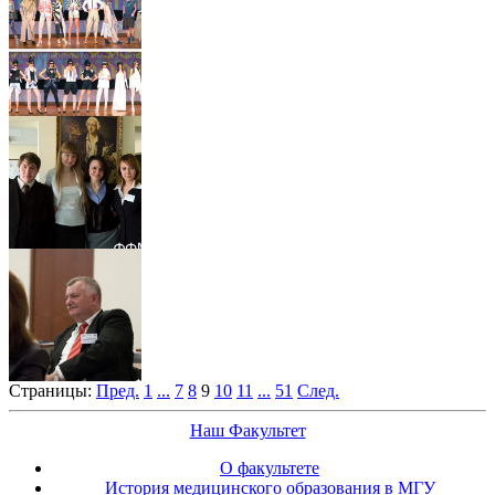
Страницы:
Пред.
1
...
7
8
9
10
11
...
51
След.
Наш Факультет
О факультете
История медицинского образования в МГУ