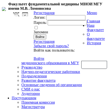
Факультет фундаментальной медицины МНОИ МГУ
имени М.В. Ломоносова
Регистрация
Меню
Логин:
Главная
Пароль:
Наш
Факультет
Запомни
О
факультете
Регистрация
История
Забыли свой пароль?
Войти как пользователь:
Войти
медицинского образования в МГУ
Обратная связь
Руководство
Научно-педагогические работники
Подразделения
Развитие факультета
Основные сведения об организации
СМИ о нас
Аудитории
Поступающим
Приемная комиссия
Магистратура