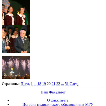
Страницы:
Пред.
1
...
18
19
20
21
22
...
51
След.
Наш Факультет
О факультете
История медицинского образования в МГУ