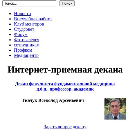
Новости
Внеучебная работа
Клуб менторов
Студсовет
Форум
Фотогалерея
сотрудникам
Профком
Медиацентр
Интернет-приемная декана
Декан факультета фундаментальной медицины
д.б.н., профессор, академик
Ткачук Всеволод Арсеньевич
Задать вопрос декану