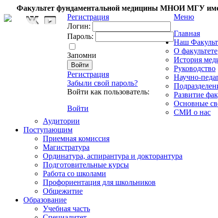
Факультет фундаментальной медицины МНОИ МГУ име
Регистрация
Меню
Логин:
Главная
Пароль:
Наш Факульт
О факультете
Запомни
История мед
Руководство
Регистрация
Научно-педа
Забыли свой пароль?
Подразделен
Войти как пользователь:
Развитие фак
Основные св
Войти
СМИ о нас
Аудитории
Поступающим
Приемная комиссия
Магистратура
Ординатура, аспирантура и докторантура
Подготовительные курсы
Работа со школами
Профориентация для школьников
Общежитие
Образование
Учебная часть
Специалитет