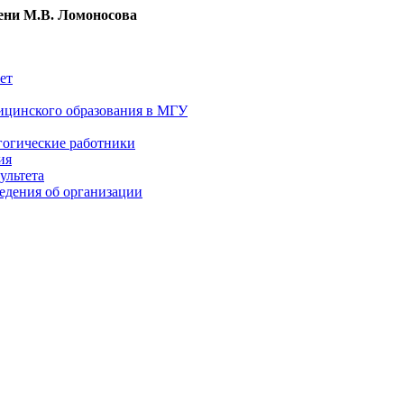
ни М.В. Ломоносова
ет
ицинского образования в МГУ
гогические работники
ия
ультета
едения об организации