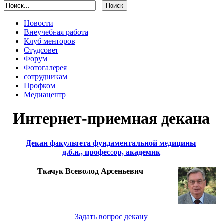
Новости
Внеучебная работа
Клуб менторов
Студсовет
Форум
Фотогалерея
сотрудникам
Профком
Медиацентр
Интернет-приемная декана
Декан факультета фундаментальной медицины
д.б.н., профессор, академик
Ткачук Всеволод Арсеньевич
Задать вопрос декану