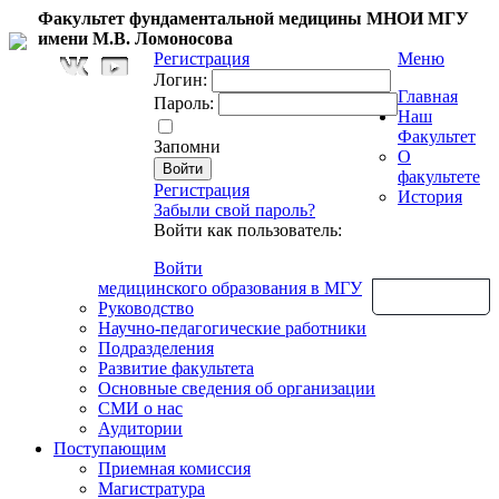
Факультет фундаментальной медицины МНОИ МГУ
имени М.В. Ломоносова
Регистрация
Меню
Логин:
Главная
Пароль:
Наш
Факультет
Запомни
О
факультете
Регистрация
История
Забыли свой пароль?
Войти как пользователь:
Войти
медицинского образования в МГУ
Обратная связь
Руководство
Научно-педагогические работники
Подразделения
Развитие факультета
Основные сведения об организации
СМИ о нас
Аудитории
Поступающим
Приемная комиссия
Магистратура