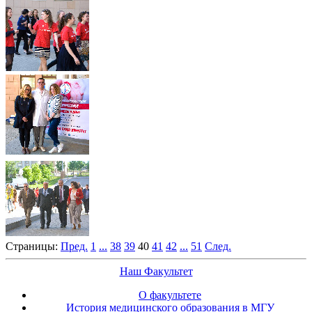
Страницы:
Пред.
1
...
38
39
40
41
42
...
51
След.
Наш Факультет
О факультете
История медицинского образования в МГУ