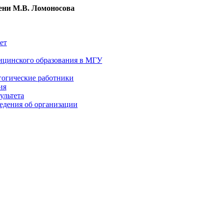
ни М.В. Ломоносова
ет
ицинского образования в МГУ
гогические работники
ия
ультета
едения об организации