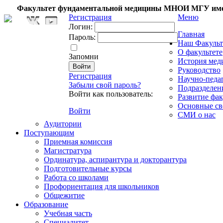
Факультет фундаментальной медицины МНОИ МГУ име
Регистрация
Меню
Логин:
Главная
Пароль:
Наш Факульт
О факультете
Запомни
История мед
Руководство
Регистрация
Научно-педа
Забыли свой пароль?
Подразделен
Войти как пользователь:
Развитие фак
Основные св
Войти
СМИ о нас
Аудитории
Поступающим
Приемная комиссия
Магистратура
Ординатура, аспирантура и докторантура
Подготовительные курсы
Работа со школами
Профориентация для школьников
Общежитие
Образование
Учебная часть
Специалитет