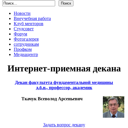
Новости
Внеучебная работа
Клуб менторов
Студсовет
Форум
Фотогалерея
сотрудникам
Профком
Медиацентр
Интернет-приемная декана
Декан факультета фундаментальной медицины
д.б.н., профессор, академик
Ткачук Всеволод Арсеньевич
Задать вопрос декану