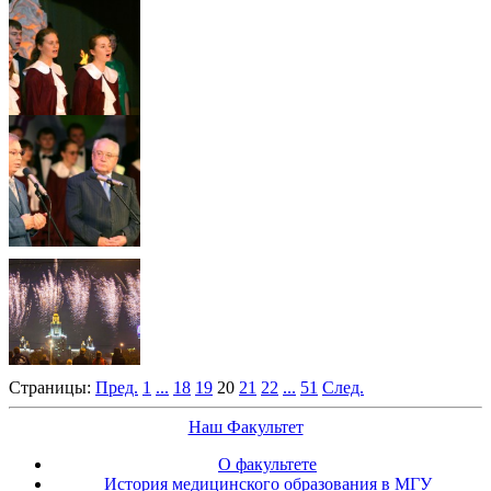
Страницы:
Пред.
1
...
18
19
20
21
22
...
51
След.
Наш Факультет
О факультете
История медицинского образования в МГУ