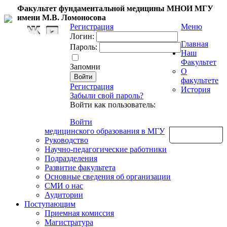
Факультет фундаментальной медицины МНОИ МГУ
имени М.В. Ломоносова
Регистрация
Меню
Логин:
Главная
Пароль:
Наш
Факультет
Запомни
О
факультете
Регистрация
История
Забыли свой пароль?
Войти как пользователь:
Войти
медицинского образования в МГУ
Обратная связь
Руководство
Научно-педагогические работники
Подразделения
Развитие факультета
Основные сведения об организации
СМИ о нас
Аудитории
Поступающим
Приемная комиссия
Магистратура