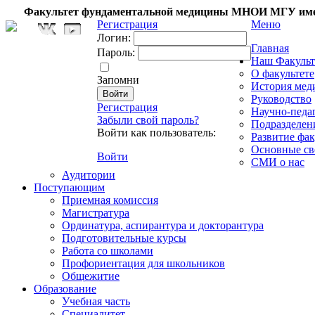
Факультет фундаментальной медицины МНОИ МГУ име
Регистрация
Меню
Логин:
Главная
Пароль:
Наш Факульт
О факультете
Запомни
История мед
Руководство
Регистрация
Научно-педа
Забыли свой пароль?
Подразделен
Войти как пользователь:
Развитие фак
Основные св
Войти
СМИ о нас
Аудитории
Поступающим
Приемная комиссия
Магистратура
Ординатура, аспирантура и докторантура
Подготовительные курсы
Работа со школами
Профориентация для школьников
Общежитие
Образование
Учебная часть
Специалитет