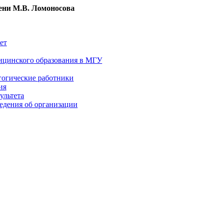
ни М.В. Ломоносова
ет
ицинского образования в МГУ
гогические работники
ия
ультета
едения об организации