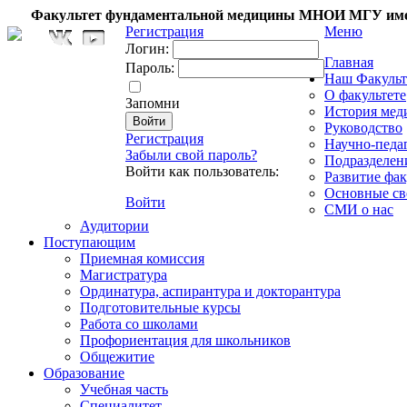
Факультет фундаментальной медицины МНОИ МГУ име
Регистрация
Меню
Логин:
Главная
Пароль:
Наш Факульт
О факультете
Запомни
История мед
Руководство
Регистрация
Научно-педа
Забыли свой пароль?
Подразделен
Войти как пользователь:
Развитие фак
Основные св
Войти
СМИ о нас
Аудитории
Поступающим
Приемная комиссия
Магистратура
Ординатура, аспирантура и докторантура
Подготовительные курсы
Работа со школами
Профориентация для школьников
Общежитие
Образование
Учебная часть
Специалитет