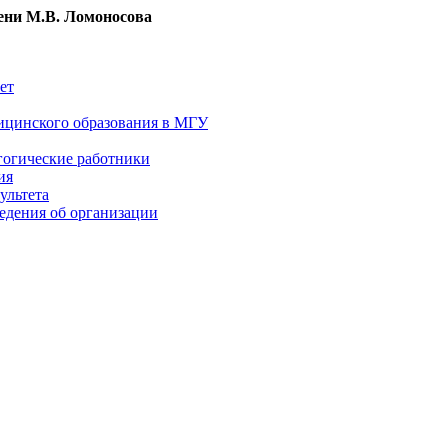
ни М.В. Ломоносова
ет
ицинского образования в МГУ
гогические работники
ия
ультета
едения об организации