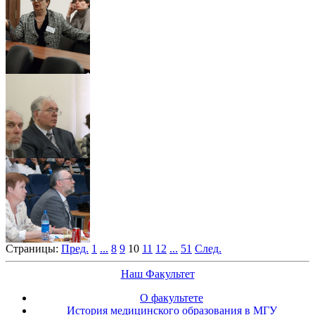
Страницы:
Пред.
1
...
8
9
10
11
12
...
51
След.
Наш Факультет
О факультете
История медицинского образования в МГУ