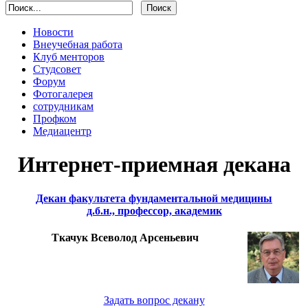
Новости
Внеучебная работа
Клуб менторов
Студсовет
Форум
Фотогалерея
сотрудникам
Профком
Медиацентр
Интернет-приемная декана
Декан факультета фундаментальной медицины
д.б.н., профессор, академик
Ткачук Всеволод Арсеньевич
Задать вопрос декану