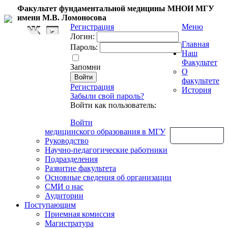
Факультет фундаментальной медицины МНОИ МГУ
имени М.В. Ломоносова
Регистрация
Меню
Логин:
Главная
Пароль:
Наш
Факультет
Запомни
О
факультете
Регистрация
История
Забыли свой пароль?
Войти как пользователь:
Войти
медицинского образования в МГУ
Обратная связь
Руководство
Научно-педагогические работники
Подразделения
Развитие факультета
Основные сведения об организации
СМИ о нас
Аудитории
Поступающим
Приемная комиссия
Магистратура