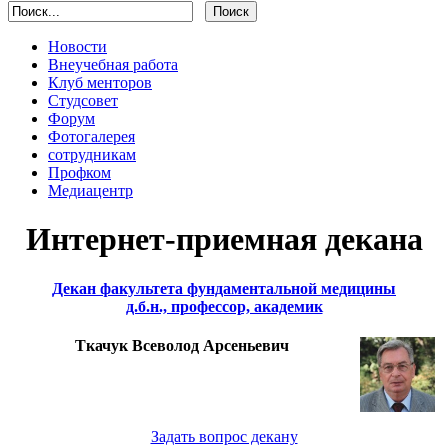
Новости
Внеучебная работа
Клуб менторов
Студсовет
Форум
Фотогалерея
сотрудникам
Профком
Медиацентр
Интернет-приемная декана
Декан факультета фундаментальной медицины
д.б.н., профессор, академик
Ткачук Всеволод Арсеньевич
Задать вопрос декану