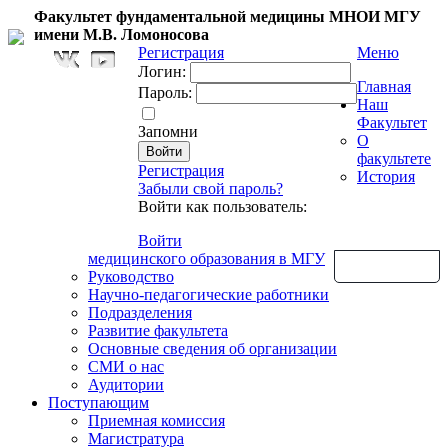
Факультет фундаментальной медицины МНОИ МГУ
имени М.В. Ломоносова
Регистрация
Меню
Логин:
Главная
Пароль:
Наш
Факультет
Запомни
О
факультете
Регистрация
История
Забыли свой пароль?
Войти как пользователь:
Войти
медицинского образования в МГУ
Обратная связь
Руководство
Научно-педагогические работники
Подразделения
Развитие факультета
Основные сведения об организации
СМИ о нас
Аудитории
Поступающим
Приемная комиссия
Магистратура