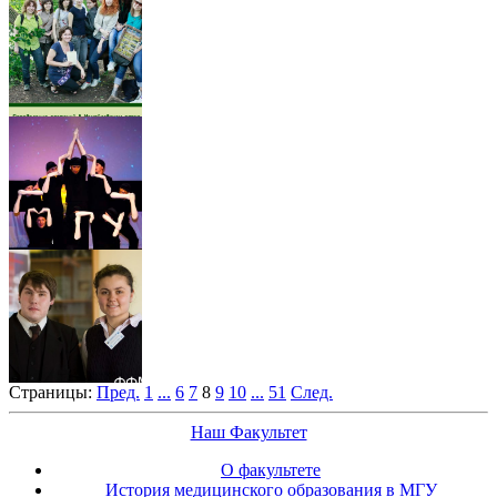
Страницы:
Пред.
1
...
6
7
8
9
10
...
51
След.
Наш Факультет
О факультете
История медицинского образования в МГУ