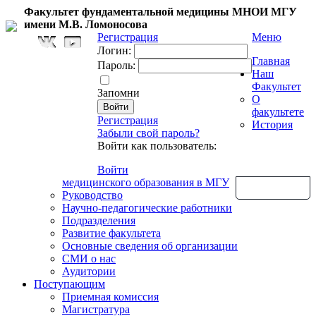
Факультет фундаментальной медицины МНОИ МГУ
имени М.В. Ломоносова
Регистрация
Меню
Логин:
Главная
Пароль:
Наш
Факультет
Запомни
О
факультете
Регистрация
История
Забыли свой пароль?
Войти как пользователь:
Войти
медицинского образования в МГУ
Обратная связь
Руководство
Научно-педагогические работники
Подразделения
Развитие факультета
Основные сведения об организации
СМИ о нас
Аудитории
Поступающим
Приемная комиссия
Магистратура