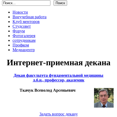
Новости
Внеучебная работа
Клуб менторов
Студсовет
Форум
Фотогалерея
сотрудникам
Профком
Медиацентр
Интернет-приемная декана
Декан факультета фундаментальной медицины
д.б.н., профессор, академик
Ткачук Всеволод Арсеньевич
Задать вопрос декану