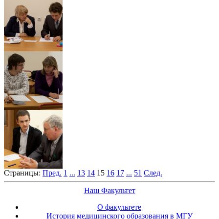
Страницы:
Пред.
1
...
13
14
15
16
17
...
51
След.
Наш Факультет
О факультете
История медицинского образования в МГУ