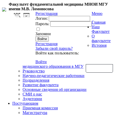
Факультет фундаментальной медицины МНОИ МГУ
имени М.В. Ломоносова
Регистрация
Меню
Логин:
Главная
Пароль:
Наш
Факультет
Запомни
О
факультете
Регистрация
История
Забыли свой пароль?
Войти как пользователь:
Войти
медицинского образования в МГУ
Обратная связь
Руководство
Научно-педагогические работники
Подразделения
Развитие факультета
Основные сведения об организации
СМИ о нас
Аудитории
Поступающим
Приемная комиссия
Магистратура