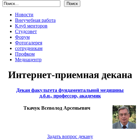
Новости
Внеучебная работа
Клуб менторов
Студсовет
Форум
Фотогалерея
сотрудникам
Профком
Медиацентр
Интернет-приемная декана
Декан факультета фундаментальной медицины
д.б.н., профессор, академик
Ткачук Всеволод Арсеньевич
Задать вопрос декану