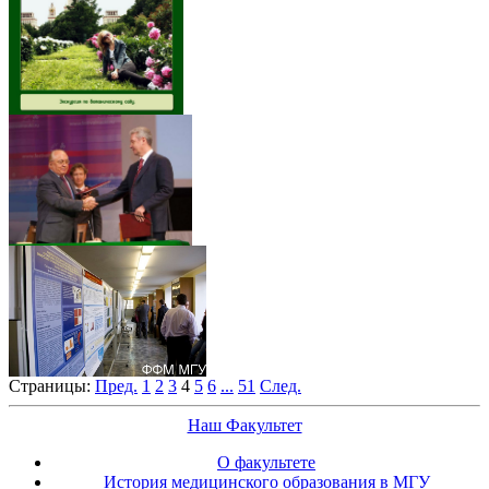
Страницы:
Пред.
1
2
3
4
5
6
...
51
След.
Наш Факультет
О факультете
История медицинского образования в МГУ