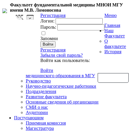
Факультет фундаментальной медицины МНОИ МГУ
имени М.В. Ломоносова
Регистрация
Меню
Логин:
Главная
Пароль:
Наш
Факультет
Запомни
О
факультете
Регистрация
История
Забыли свой пароль?
Войти как пользователь:
Войти
медицинского образования в МГУ
Обратная связь
Руководство
Научно-педагогические работники
Подразделения
Развитие факультета
Основные сведения об организации
СМИ о нас
Аудитории
Поступающим
Приемная комиссия
Магистратура