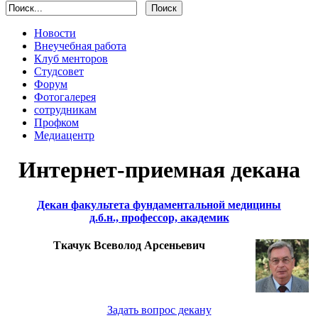
Новости
Внеучебная работа
Клуб менторов
Студсовет
Форум
Фотогалерея
сотрудникам
Профком
Медиацентр
Интернет-приемная декана
Декан факультета фундаментальной медицины
д.б.н., профессор, академик
Ткачук Всеволод Арсеньевич
Задать вопрос декану