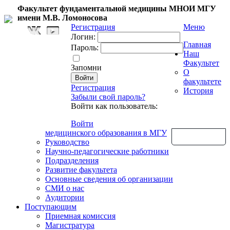
Факультет фундаментальной медицины МНОИ МГУ
имени М.В. Ломоносова
Регистрация
Меню
Логин:
Главная
Пароль:
Наш
Факультет
Запомни
О
факультете
Регистрация
История
Забыли свой пароль?
Войти как пользователь:
Войти
медицинского образования в МГУ
Обратная связь
Руководство
Научно-педагогические работники
Подразделения
Развитие факультета
Основные сведения об организации
СМИ о нас
Аудитории
Поступающим
Приемная комиссия
Магистратура