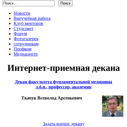
Новости
Внеучебная работа
Клуб менторов
Студсовет
Форум
Фотогалерея
сотрудникам
Профком
Медиацентр
Интернет-приемная декана
Декан факультета фундаментальной медицины
д.б.н., профессор, академик
Ткачук Всеволод Арсеньевич
Задать вопрос декану