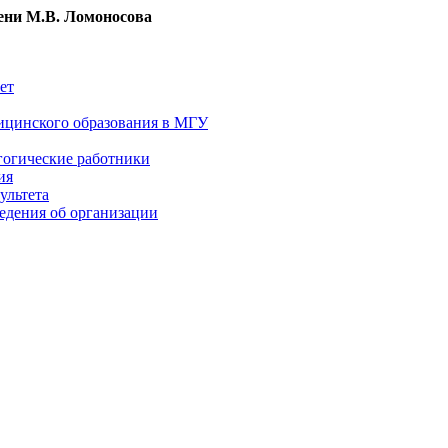
ни М.В. Ломоносова
ет
ицинского образования в МГУ
гогические работники
ия
ультета
едения об организации