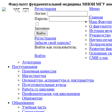
Факультет фундаментальной медицины МНОИ МГУ име
Регистрация
Меню
Логин:
Главная
Пароль:
Наш Факульт
О факультете
Запомни
История мед
Руководство
Регистрация
Научно-педа
Забыли свой пароль?
Подразделен
Войти как пользователь:
Развитие фак
Основные св
Войти
СМИ о нас
Аудитории
Поступающим
Приемная комиссия
Магистратура
Ординатура, аспирантура и докторантура
Подготовительные курсы
Работа со школами
Профориентация для школьников
Общежитие
Образование
Учебная часть
Специалитет