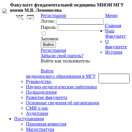
Факультет фундаментальной медицины МНОИ МГУ
имени М.В. Ломоносова
Регистрация
Меню
Логин:
Главная
Пароль:
Наш
Факультет
Запомни
О
факультете
Регистрация
История
Забыли свой пароль?
Войти как пользователь:
Войти
медицинского образования в МГУ
Обратная связь
Руководство
Научно-педагогические работники
Подразделения
Развитие факультета
Основные сведения об организации
СМИ о нас
Аудитории
Поступающим
Приемная комиссия
Магистратура