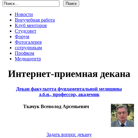
Новости
Внеучебная работа
Клуб менторов
Студсовет
Форум
Фотогалерея
сотрудникам
Профком
Медиацентр
Интернет-приемная декана
Декан факультета фундаментальной медицины
д.б.н., профессор, академик
Ткачук Всеволод Арсеньевич
Задать вопрос декану