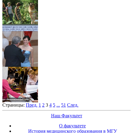
Страницы:
Пред.
1
2
3
4
5
...
51
След.
Наш Факультет
О факультете
История медицинского образования в МГУ