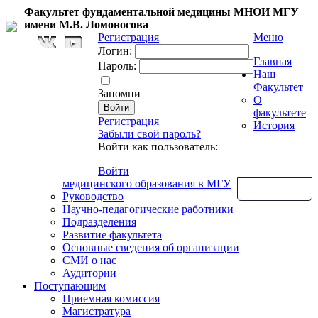
Факультет фундаментальной медицины МНОИ МГУ
имени М.В. Ломоносова
Регистрация
Меню
Логин:
Главная
Пароль:
Наш
Факультет
Запомни
О
факультете
Регистрация
История
Забыли свой пароль?
Войти как пользователь:
Войти
медицинского образования в МГУ
Обратная связь
Руководство
Научно-педагогические работники
Подразделения
Развитие факультета
Основные сведения об организации
СМИ о нас
Аудитории
Поступающим
Приемная комиссия
Магистратура