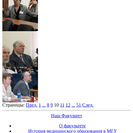
Страницы:
Пред.
1
...
8
9
10
11
12
...
51
След.
Наш Факультет
О факультете
История медицинского образования в МГУ