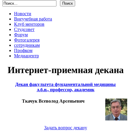
Новости
Внеучебная работа
Клуб менторов
Студсовет
Форум
Фотогалерея
сотрудникам
Профком
Медиацентр
Интернет-приемная декана
Декан факультета фундаментальной медицины
д.б.н., профессор, академик
Ткачук Всеволод Арсеньевич
Задать вопрос декану