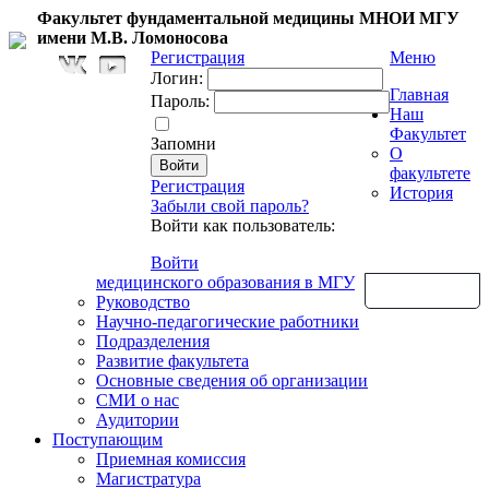
Факультет фундаментальной медицины МНОИ МГУ
имени М.В. Ломоносова
Регистрация
Меню
Логин:
Главная
Пароль:
Наш
Факультет
Запомни
О
факультете
Регистрация
История
Забыли свой пароль?
Войти как пользователь:
Войти
медицинского образования в МГУ
Обратная связь
Руководство
Научно-педагогические работники
Подразделения
Развитие факультета
Основные сведения об организации
СМИ о нас
Аудитории
Поступающим
Приемная комиссия
Магистратура