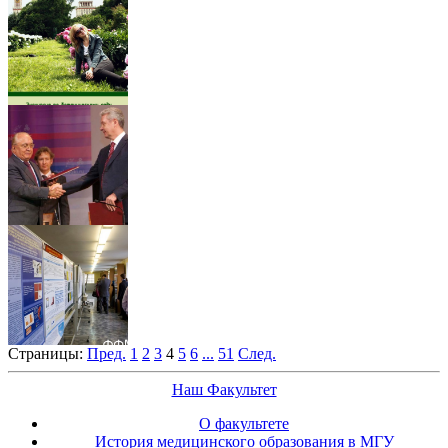
Страницы:
Пред.
1
2
3
4
5
6
...
51
След.
Наш Факультет
О факультете
История медицинского образования в МГУ