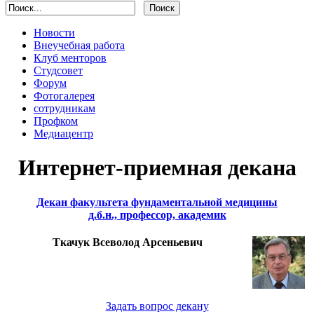
Новости
Внеучебная работа
Клуб менторов
Студсовет
Форум
Фотогалерея
сотрудникам
Профком
Медиацентр
Интернет-приемная декана
Декан факультета фундаментальной медицины
д.б.н., профессор, академик
Ткачук Всеволод Арсеньевич
Задать вопрос декану