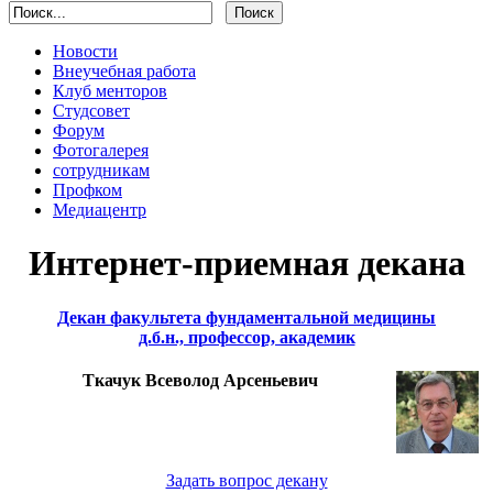
Новости
Внеучебная работа
Клуб менторов
Студсовет
Форум
Фотогалерея
сотрудникам
Профком
Медиацентр
Интернет-приемная декана
Декан факультета фундаментальной медицины
д.б.н., профессор, академик
Ткачук Всеволод Арсеньевич
Задать вопрос декану