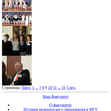
Страницы:
Пред.
1
...
7
8
9
10
11
...
51
След.
Наш Факультет
О факультете
История медицинского образования в МГУ