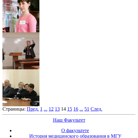
Страницы:
Пред.
1
...
12
13
14
15
16
...
51
След.
Наш Факультет
О факультете
История медицинского образования в МГУ