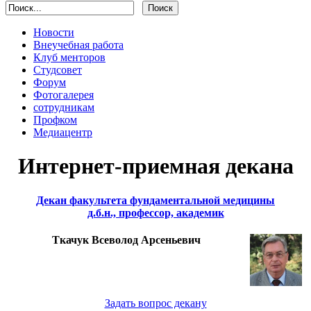
Новости
Внеучебная работа
Клуб менторов
Студсовет
Форум
Фотогалерея
сотрудникам
Профком
Медиацентр
Интернет-приемная декана
Декан факультета фундаментальной медицины
д.б.н., профессор, академик
Ткачук Всеволод Арсеньевич
Задать вопрос декану