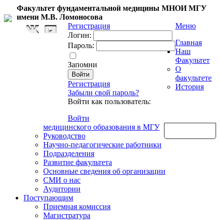
Факультет фундаментальной медицины МНОИ МГУ
имени М.В. Ломоносова
Регистрация
Меню
Логин:
Главная
Пароль:
Наш
Факультет
Запомни
О
факультете
Регистрация
История
Забыли свой пароль?
Войти как пользователь:
Войти
медицинского образования в МГУ
Обратная связь
Руководство
Научно-педагогические работники
Подразделения
Развитие факультета
Основные сведения об организации
СМИ о нас
Аудитории
Поступающим
Приемная комиссия
Магистратура