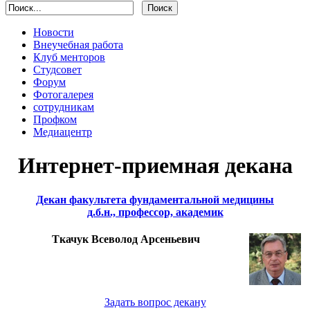
Новости
Внеучебная работа
Клуб менторов
Студсовет
Форум
Фотогалерея
сотрудникам
Профком
Медиацентр
Интернет-приемная декана
Декан факультета фундаментальной медицины
д.б.н., профессор, академик
Ткачук Всеволод Арсеньевич
Задать вопрос декану