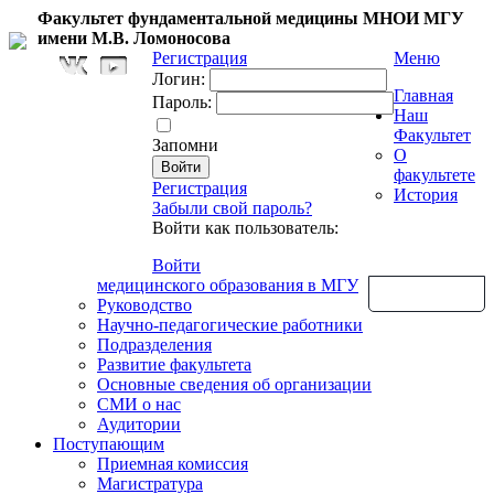
Факультет фундаментальной медицины МНОИ МГУ
имени М.В. Ломоносова
Регистрация
Меню
Логин:
Главная
Пароль:
Наш
Факультет
Запомни
О
факультете
Регистрация
История
Забыли свой пароль?
Войти как пользователь:
Войти
медицинского образования в МГУ
Обратная связь
Руководство
Научно-педагогические работники
Подразделения
Развитие факультета
Основные сведения об организации
СМИ о нас
Аудитории
Поступающим
Приемная комиссия
Магистратура