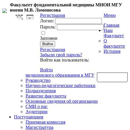
Факультет фундаментальной медицины МНОИ МГУ
имени М.В. Ломоносова
Регистрация
Меню
Логин:
Главная
Пароль:
Наш
Факультет
Запомни
О
факультете
Регистрация
История
Забыли свой пароль?
Войти как пользователь:
Войти
медицинского образования в МГУ
Обратная связь
Руководство
Научно-педагогические работники
Подразделения
Развитие факультета
Основные сведения об организации
СМИ о нас
Аудитории
Поступающим
Приемная комиссия
Магистратура