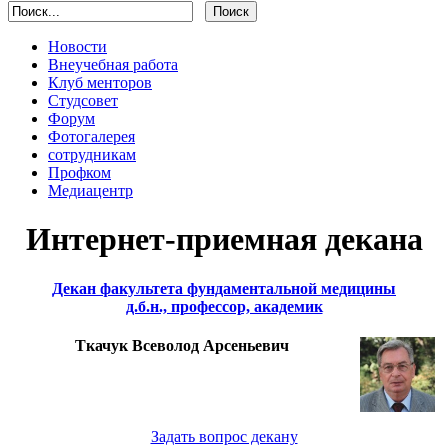
Новости
Внеучебная работа
Клуб менторов
Студсовет
Форум
Фотогалерея
сотрудникам
Профком
Медиацентр
Интернет-приемная декана
Декан факультета фундаментальной медицины
д.б.н., профессор, академик
Ткачук Всеволод Арсеньевич
Задать вопрос декану