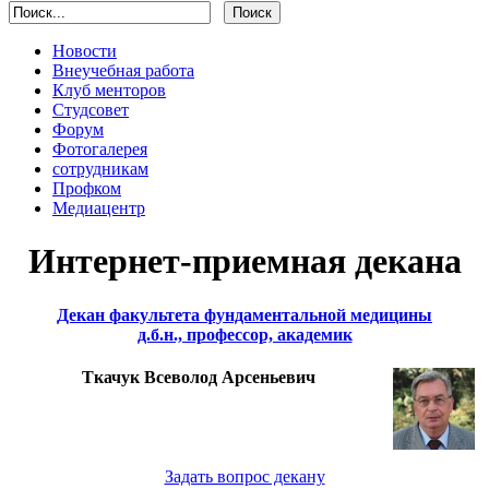
Новости
Внеучебная работа
Клуб менторов
Студсовет
Форум
Фотогалерея
сотрудникам
Профком
Медиацентр
Интернет-приемная декана
Декан факультета фундаментальной медицины
д.б.н., профессор, академик
Ткачук Всеволод Арсеньевич
Задать вопрос декану