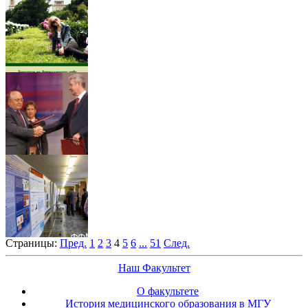
Страницы:
Пред.
1
2
3
4
5
6
...
51
След.
Наш Факультет
О факультете
История медицинского образования в МГУ