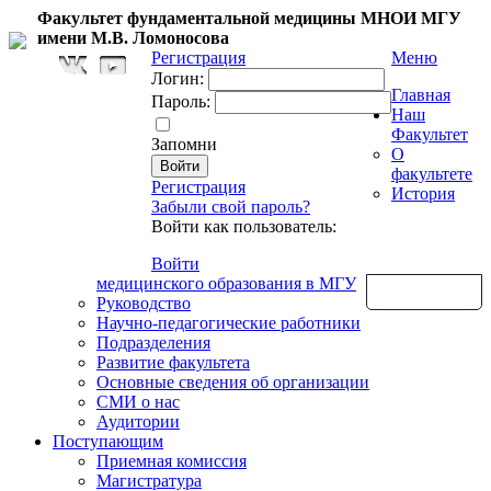
Факультет фундаментальной медицины МНОИ МГУ
имени М.В. Ломоносова
Регистрация
Меню
Логин:
Главная
Пароль:
Наш
Факультет
Запомни
О
факультете
Регистрация
История
Забыли свой пароль?
Войти как пользователь:
Войти
медицинского образования в МГУ
Обратная связь
Руководство
Научно-педагогические работники
Подразделения
Развитие факультета
Основные сведения об организации
СМИ о нас
Аудитории
Поступающим
Приемная комиссия
Магистратура