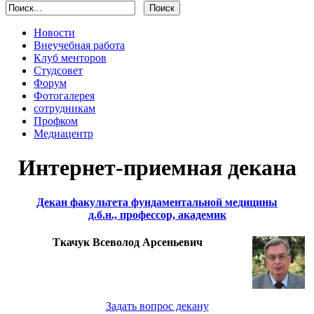
Новости
Внеучебная работа
Клуб менторов
Студсовет
Форум
Фотогалерея
сотрудникам
Профком
Медиацентр
Интернет-приемная декана
Декан факультета фундаментальной медицины
д.б.н., профессор, академик
Ткачук Всеволод Арсеньевич
Задать вопрос декану