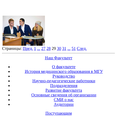
Страницы:
Пред.
1
...
27
28
29
30
31
...
51
След.
Наш Факультет
О факультете
История медицинского образования в МГУ
Руководство
Научно-педагогические работники
Подразделения
Развитие факультета
Основные сведения об организации
СМИ о нас
Аудитории
Поступающим