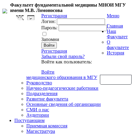
Факультет фундаментальной медицины МНОИ МГУ
имени М.В. Ломоносова
Регистрация
Меню
Логин:
Главная
Пароль:
Наш
Факультет
Запомни
О
факультете
Регистрация
История
Забыли свой пароль?
Войти как пользователь:
Войти
медицинского образования в МГУ
Обратная связь
Руководство
Научно-педагогические работники
Подразделения
Развитие факультета
Основные сведения об организации
СМИ о нас
Аудитории
Поступающим
Приемная комиссия
Магистратура