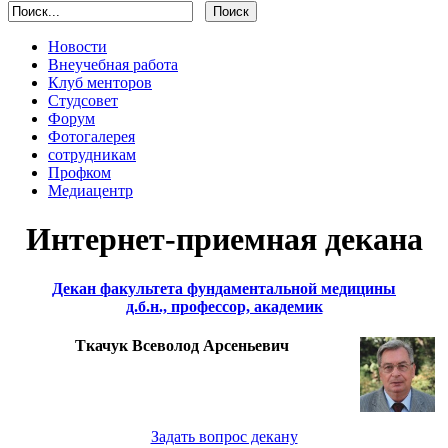
Новости
Внеучебная работа
Клуб менторов
Студсовет
Форум
Фотогалерея
сотрудникам
Профком
Медиацентр
Интернет-приемная декана
Декан факультета фундаментальной медицины
д.б.н., профессор, академик
Ткачук Всеволод Арсеньевич
Задать вопрос декану