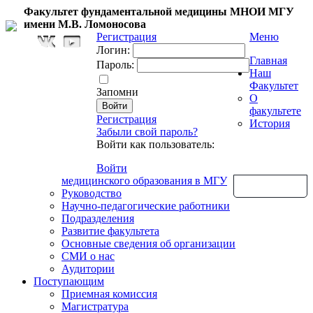
Факультет фундаментальной медицины МНОИ МГУ
имени М.В. Ломоносова
Регистрация
Меню
Логин:
Главная
Пароль:
Наш
Факультет
Запомни
О
факультете
Регистрация
История
Забыли свой пароль?
Войти как пользователь:
Войти
медицинского образования в МГУ
Обратная связь
Руководство
Научно-педагогические работники
Подразделения
Развитие факультета
Основные сведения об организации
СМИ о нас
Аудитории
Поступающим
Приемная комиссия
Магистратура