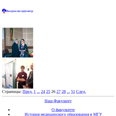
Страницы:
Пред.
1
...
24
25
26
27
28
...
51
След.
Наш Факультет
О факультете
История медицинского образования в МГУ