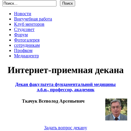
Новости
Внеучебная работа
Клуб менторов
Студсовет
Форум
Фотогалерея
сотрудникам
Профком
Медиацентр
Интернет-приемная декана
Декан факультета фундаментальной медицины
д.б.н., профессор, академик
Ткачук Всеволод Арсеньевич
Задать вопрос декану