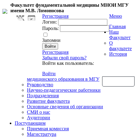
Факультет фундаментальной медицины МНОИ МГУ
имени М.В. Ломоносова
Регистрация
Меню
Логин:
Главная
Пароль:
Наш
Факультет
Запомни
О
факультете
Регистрация
История
Забыли свой пароль?
Войти как пользователь:
Войти
медицинского образования в МГУ
Обратная связь
Руководство
Научно-педагогические работники
Подразделения
Развитие факультета
Основные сведения об организации
СМИ о нас
Аудитории
Поступающим
Приемная комиссия
Магистратура