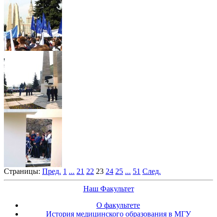
Страницы:
Пред.
1
...
21
22
23
24
25
...
51
След.
Наш Факультет
О факультете
История медицинского образования в МГУ