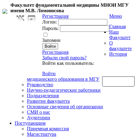
Факультет фундаментальной медицины МНОИ МГУ
имени М.В. Ломоносова
Регистрация
Меню
Логин:
Главная
Пароль:
Наш
Факультет
Запомни
О
факультете
Регистрация
История
Забыли свой пароль?
Войти как пользователь:
Войти
медицинского образования в МГУ
Обратная связь
Руководство
Научно-педагогические работники
Подразделения
Развитие факультета
Основные сведения об организации
СМИ о нас
Аудитории
Поступающим
Приемная комиссия
Магистратура