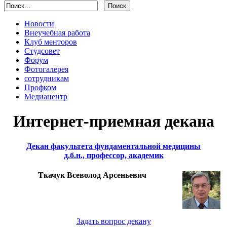
Новости
Внеучебная работа
Клуб менторов
Студсовет
Форум
Фотогалерея
сотрудникам
Профком
Медиацентр
Интернет-приемная декана
Декан факультета фундаментальной медицины
д.б.н., профессор, академик
Ткачук Всеволод Арсеньевич
Задать вопрос декану