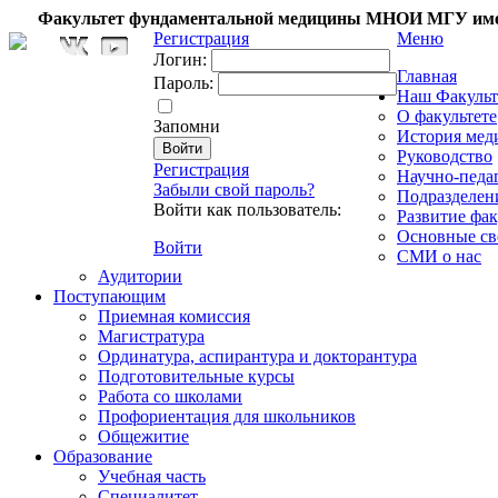
Факультет фундаментальной медицины МНОИ МГУ име
Регистрация
Меню
Логин:
Главная
Пароль:
Наш Факульт
О факультете
Запомни
История мед
Руководство
Регистрация
Научно-педа
Забыли свой пароль?
Подразделен
Войти как пользователь:
Развитие фак
Основные св
Войти
СМИ о нас
Аудитории
Поступающим
Приемная комиссия
Магистратура
Ординатура, аспирантура и докторантура
Подготовительные курсы
Работа со школами
Профориентация для школьников
Общежитие
Образование
Учебная часть
Специалитет