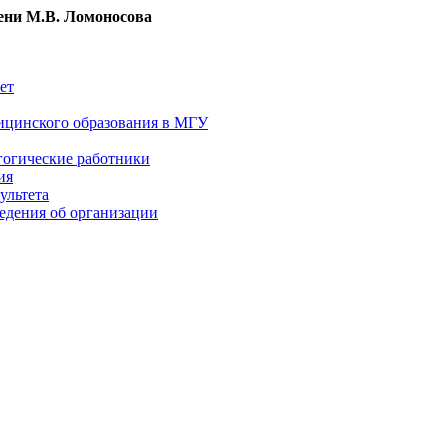
ни М.В. Ломоносова
ет
ицинского образования в МГУ
гогические работники
ия
ультета
едения об организации