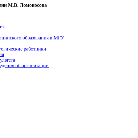
ни М.В. Ломоносова
ет
ицинского образования в МГУ
гогические работники
ия
ультета
едения об организации