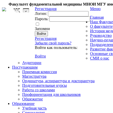
Факультет фундаментальной медицины МНОИ МГУ име
Регистрация
Меню
Логин:
Главная
Пароль:
Наш Факульт
О факультете
Запомни
История мед
Руководство
Регистрация
Научно-педа
Забыли свой пароль?
Подразделен
Войти как пользователь:
Развитие фак
Основные св
Войти
СМИ о нас
Аудитории
Поступающим
Приемная комиссия
Магистратура
Ординатура, аспирантура и докторантура
Подготовительные курсы
Работа со школами
Профориентация для школьников
Общежитие
Образование
Учебная часть
Специалитет