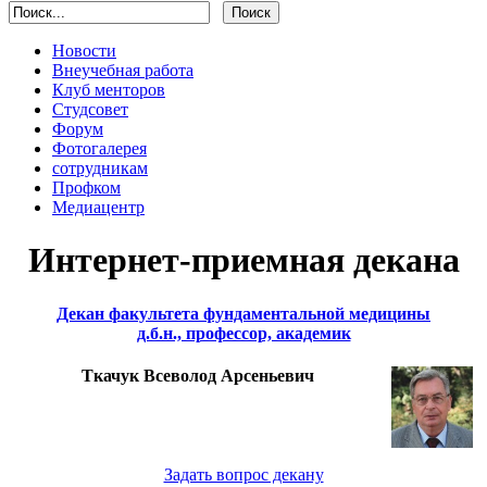
Новости
Внеучебная работа
Клуб менторов
Студсовет
Форум
Фотогалерея
сотрудникам
Профком
Медиацентр
Интернет-приемная декана
Декан факультета фундаментальной медицины
д.б.н., профессор, академик
Ткачук Всеволод Арсеньевич
Задать вопрос декану