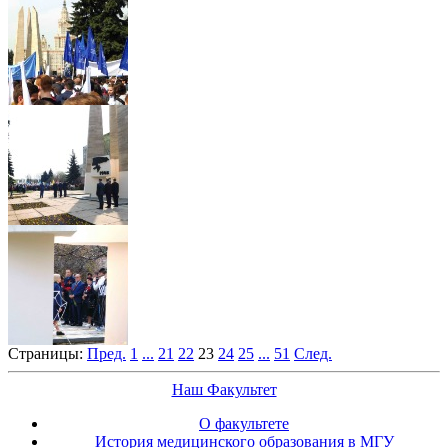
Страницы:
Пред.
1
...
21
22
23
24
25
...
51
След.
Наш Факультет
О факультете
История медицинского образования в МГУ