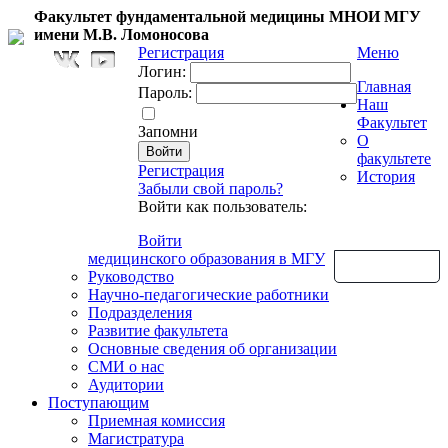
Факультет фундаментальной медицины МНОИ МГУ
имени М.В. Ломоносова
Регистрация
Меню
Логин:
Главная
Пароль:
Наш
Факультет
Запомни
О
факультете
Регистрация
История
Забыли свой пароль?
Войти как пользователь:
Войти
медицинского образования в МГУ
Обратная связь
Руководство
Научно-педагогические работники
Подразделения
Развитие факультета
Основные сведения об организации
СМИ о нас
Аудитории
Поступающим
Приемная комиссия
Магистратура