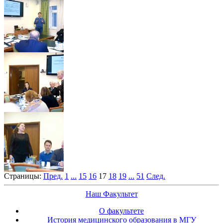
Страницы:
Пред.
1
...
15
16
17
18
19
...
51
След.
Наш Факультет
О факультете
История медицинского образования в МГУ