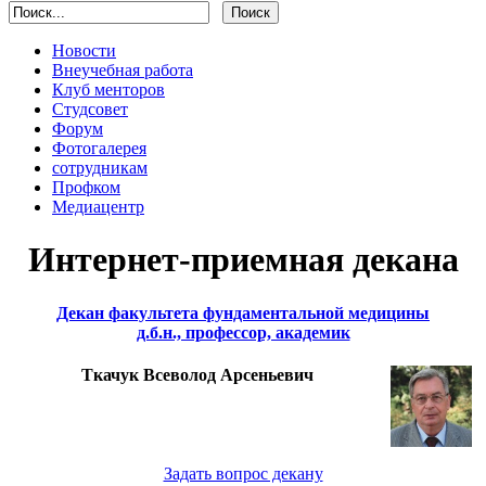
Новости
Внеучебная работа
Клуб менторов
Студсовет
Форум
Фотогалерея
сотрудникам
Профком
Медиацентр
Интернет-приемная декана
Декан факультета фундаментальной медицины
д.б.н., профессор, академик
Ткачук Всеволод Арсеньевич
Задать вопрос декану