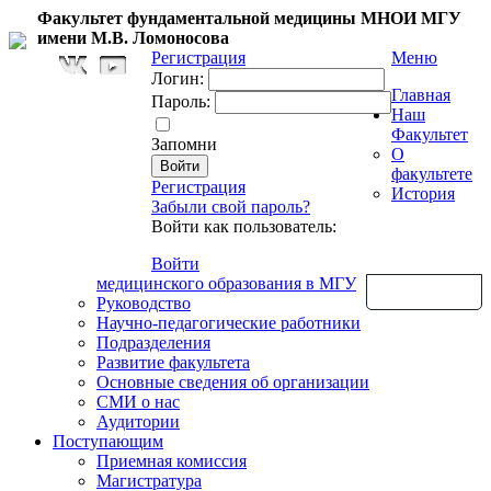
Факультет фундаментальной медицины МНОИ МГУ
имени М.В. Ломоносова
Регистрация
Меню
Логин:
Главная
Пароль:
Наш
Факультет
Запомни
О
факультете
Регистрация
История
Забыли свой пароль?
Войти как пользователь:
Войти
медицинского образования в МГУ
Обратная связь
Руководство
Научно-педагогические работники
Подразделения
Развитие факультета
Основные сведения об организации
СМИ о нас
Аудитории
Поступающим
Приемная комиссия
Магистратура