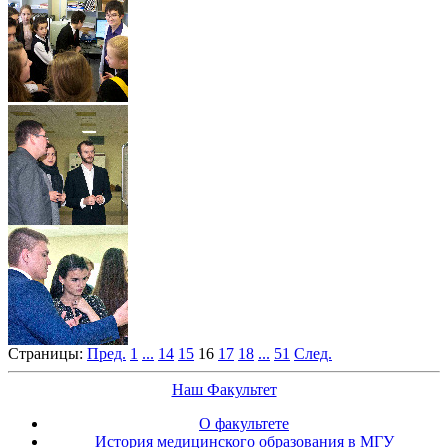
Страницы:
Пред.
1
...
14
15
16
17
18
...
51
След.
Наш Факультет
О факультете
История медицинского образования в МГУ