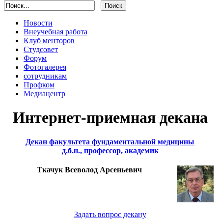
Новости
Внеучебная работа
Клуб менторов
Студсовет
Форум
Фотогалерея
сотрудникам
Профком
Медиацентр
Интернет-приемная декана
Декан факультета фундаментальной медицины
д.б.н., профессор, академик
Ткачук Всеволод Арсеньевич
Задать вопрос декану