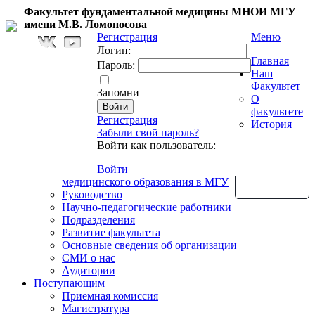
Факультет фундаментальной медицины МНОИ МГУ
имени М.В. Ломоносова
Регистрация
Меню
Логин:
Главная
Пароль:
Наш
Факультет
Запомни
О
факультете
Регистрация
История
Забыли свой пароль?
Войти как пользователь:
Войти
медицинского образования в МГУ
Обратная связь
Руководство
Научно-педагогические работники
Подразделения
Развитие факультета
Основные сведения об организации
СМИ о нас
Аудитории
Поступающим
Приемная комиссия
Магистратура