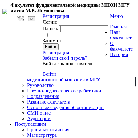
Факультет фундаментальной медицины МНОИ МГУ
имени М.В. Ломоносова
Регистрация
Меню
Логин:
Главная
Пароль:
Наш
Факультет
Запомни
О
факультете
Регистрация
История
Забыли свой пароль?
Войти как пользователь:
Войти
медицинского образования в МГУ
Обратная связь
Руководство
Научно-педагогические работники
Подразделения
Развитие факультета
Основные сведения об организации
СМИ о нас
Аудитории
Поступающим
Приемная комиссия
Магистратура