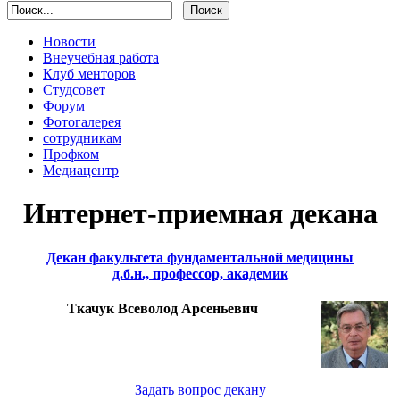
Новости
Внеучебная работа
Клуб менторов
Студсовет
Форум
Фотогалерея
сотрудникам
Профком
Медиацентр
Интернет-приемная декана
Декан факультета фундаментальной медицины
д.б.н., профессор, академик
Ткачук Всеволод Арсеньевич
Задать вопрос декану