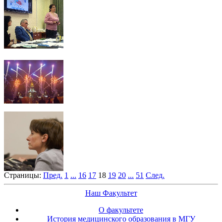
Страницы:
Пред.
1
...
16
17
18
19
20
...
51
След.
Наш Факультет
О факультете
История медицинского образования в МГУ