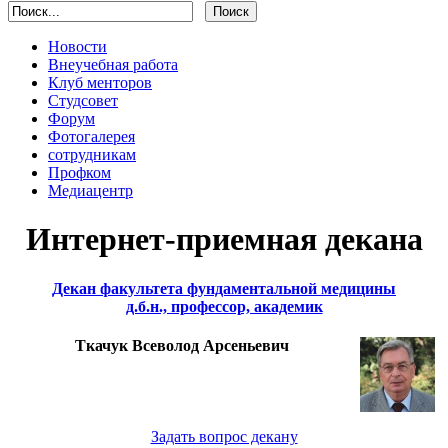
Новости
Внеучебная работа
Клуб менторов
Студсовет
Форум
Фотогалерея
сотрудникам
Профком
Медиацентр
Интернет-приемная декана
Декан факультета фундаментальной медицины
д.б.н., профессор, академик
Ткачук Всеволод Арсеньевич
Задать вопрос декану