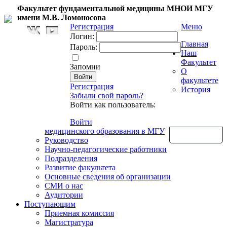
Факультет фундаментальной медицины МНОИ МГУ
имени М.В. Ломоносова
Регистрация
Меню
Логин:
Главная
Пароль:
Наш
Факультет
Запомни
О
факультете
Регистрация
История
Забыли свой пароль?
Войти как пользователь:
Войти
медицинского образования в МГУ
Обратная связь
Руководство
Научно-педагогические работники
Подразделения
Развитие факультета
Основные сведения об организации
СМИ о нас
Аудитории
Поступающим
Приемная комиссия
Магистратура