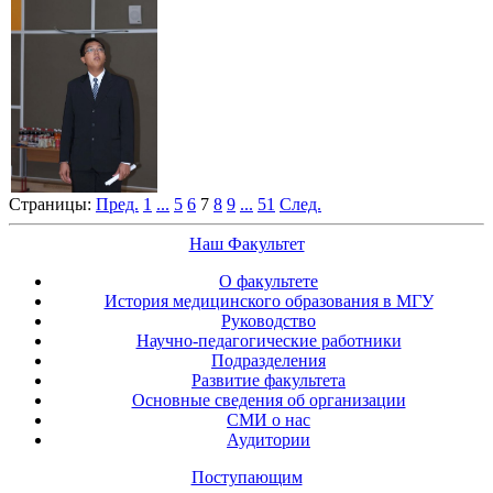
Страницы:
Пред.
1
...
5
6
7
8
9
...
51
След.
Наш Факультет
О факультете
История медицинского образования в МГУ
Руководство
Научно-педагогические работники
Подразделения
Развитие факультета
Основные сведения об организации
СМИ о нас
Аудитории
Поступающим