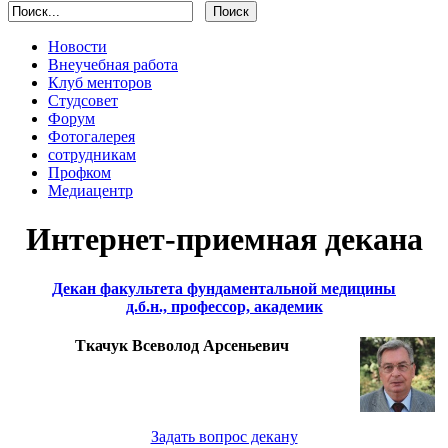
Новости
Внеучебная работа
Клуб менторов
Студсовет
Форум
Фотогалерея
сотрудникам
Профком
Медиацентр
Интернет-приемная декана
Декан факультета фундаментальной медицины
д.б.н., профессор, академик
Ткачук Всеволод Арсеньевич
Задать вопрос декану