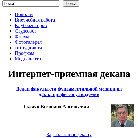
Новости
Внеучебная работа
Клуб менторов
Студсовет
Форум
Фотогалерея
сотрудникам
Профком
Медиацентр
Интернет-приемная декана
Декан факультета фундаментальной медицины
д.б.н., профессор, академик
Ткачук Всеволод Арсеньевич
Задать вопрос декану