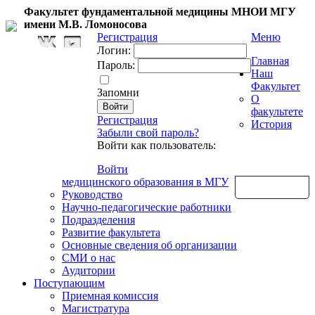
Факультет фундаментальной медицины МНОИ МГУ
имени М.В. Ломоносова
Регистрация
Меню
Логин:
Главная
Пароль:
Наш
Факультет
Запомни
О
факультете
Регистрация
История
Забыли свой пароль?
Войти как пользователь:
Войти
медицинского образования в МГУ
Обратная связь
Руководство
Научно-педагогические работники
Подразделения
Развитие факультета
Основные сведения об организации
СМИ о нас
Аудитории
Поступающим
Приемная комиссия
Магистратура