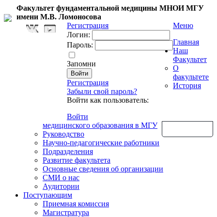
Факультет фундаментальной медицины МНОИ МГУ
имени М.В. Ломоносова
Регистрация
Меню
Логин:
Главная
Пароль:
Наш
Факультет
Запомни
О
факультете
Регистрация
История
Забыли свой пароль?
Войти как пользователь:
Войти
медицинского образования в МГУ
Обратная связь
Руководство
Научно-педагогические работники
Подразделения
Развитие факультета
Основные сведения об организации
СМИ о нас
Аудитории
Поступающим
Приемная комиссия
Магистратура