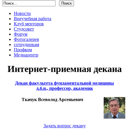
Новости
Внеучебная работа
Клуб менторов
Студсовет
Форум
Фотогалерея
сотрудникам
Профком
Медиацентр
Интернет-приемная декана
Декан факультета фундаментальной медицины
д.б.н., профессор, академик
Ткачук Всеволод Арсеньевич
Задать вопрос декану