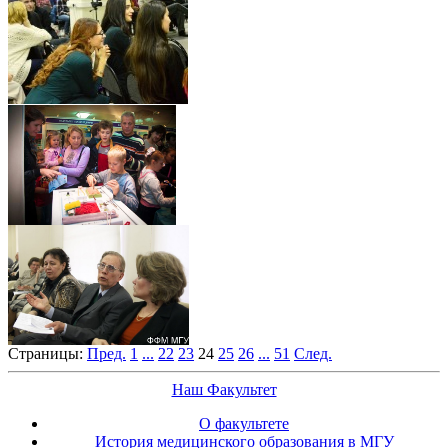
Страницы:
Пред.
1
...
22
23
24
25
26
...
51
След.
Наш Факультет
О факультете
История медицинского образования в МГУ