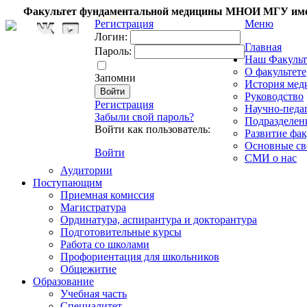
Факультет фундаментальной медицины МНОИ МГУ име
Регистрация
Меню
Логин:
Главная
Пароль:
Наш Факульт
О факультете
Запомни
История мед
Руководство
Регистрация
Научно-педа
Забыли свой пароль?
Подразделен
Войти как пользователь:
Развитие фак
Основные св
Войти
СМИ о нас
Аудитории
Поступающим
Приемная комиссия
Магистратура
Ординатура, аспирантура и докторантура
Подготовительные курсы
Работа со школами
Профориентация для школьников
Общежитие
Образование
Учебная часть
Специалитет