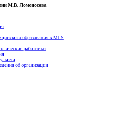
ни М.В. Ломоносова
ет
ицинского образования в МГУ
гогические работники
ия
ультета
едения об организации