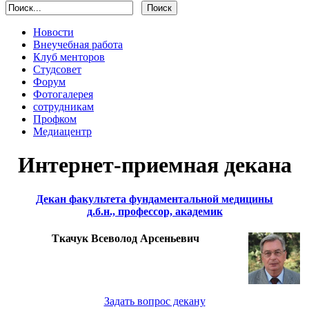
Новости
Внеучебная работа
Клуб менторов
Студсовет
Форум
Фотогалерея
сотрудникам
Профком
Медиацентр
Интернет-приемная декана
Декан факультета фундаментальной медицины
д.б.н., профессор, академик
Ткачук Всеволод Арсеньевич
Задать вопрос декану