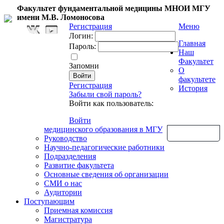
Факультет фундаментальной медицины МНОИ МГУ
имени М.В. Ломоносова
Регистрация
Меню
Логин:
Главная
Пароль:
Наш
Факультет
Запомни
О
факультете
Регистрация
История
Забыли свой пароль?
Войти как пользователь:
Войти
медицинского образования в МГУ
Обратная связь
Руководство
Научно-педагогические работники
Подразделения
Развитие факультета
Основные сведения об организации
СМИ о нас
Аудитории
Поступающим
Приемная комиссия
Магистратура