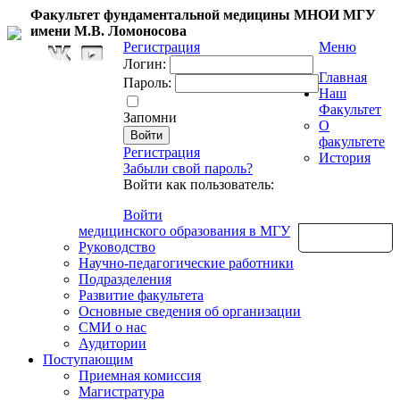
Факультет фундаментальной медицины МНОИ МГУ
имени М.В. Ломоносова
Регистрация
Меню
Логин:
Главная
Пароль:
Наш
Факультет
Запомни
О
факультете
Регистрация
История
Забыли свой пароль?
Войти как пользователь:
Войти
медицинского образования в МГУ
Обратная связь
Руководство
Научно-педагогические работники
Подразделения
Развитие факультета
Основные сведения об организации
СМИ о нас
Аудитории
Поступающим
Приемная комиссия
Магистратура