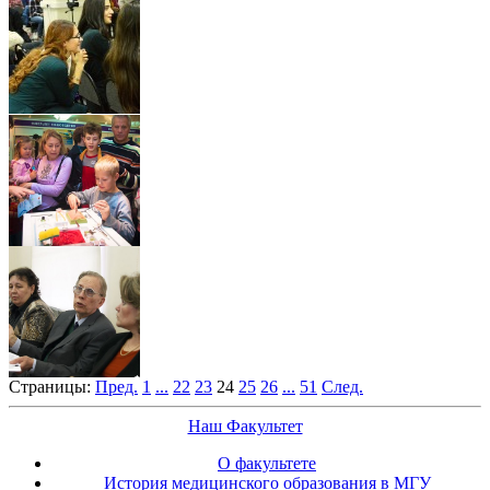
Страницы:
Пред.
1
...
22
23
24
25
26
...
51
След.
Наш Факультет
О факультете
История медицинского образования в МГУ