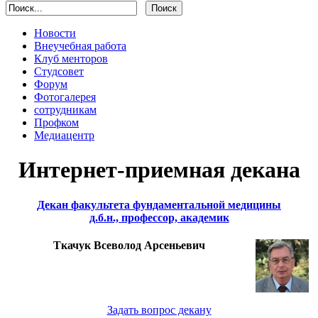
Новости
Внеучебная работа
Клуб менторов
Студсовет
Форум
Фотогалерея
сотрудникам
Профком
Медиацентр
Интернет-приемная декана
Декан факультета фундаментальной медицины
д.б.н., профессор, академик
Ткачук Всеволод Арсеньевич
Задать вопрос декану