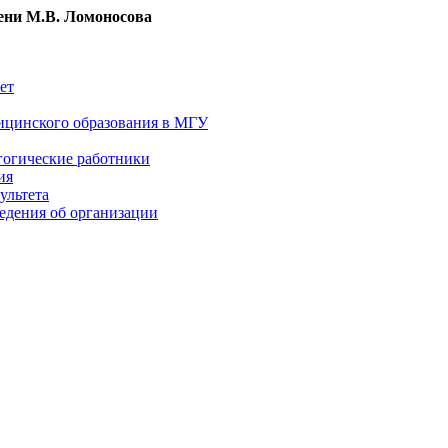
ни М.В. Ломоносова
ет
ицинского образования в МГУ
гогические работники
ия
ультета
едения об организации