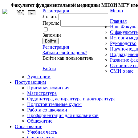
Факультет фундаментальной медицины МНОИ МГУ име
Регистрация
Меню
Логин:
Главная
Пароль:
Наш Факульт
О факультете
Запомни
История мед
Руководство
Регистрация
Научно-педа
Забыли свой пароль?
Подразделен
Войти как пользователь:
Развитие фак
Основные св
Войти
СМИ о нас
Аудитории
Поступающим
Приемная комиссия
Магистратура
Ординатура, аспирантура и докторантура
Подготовительные курсы
Работа со школами
Профориентация для школьников
Общежитие
Образование
Учебная часть
Специалитет