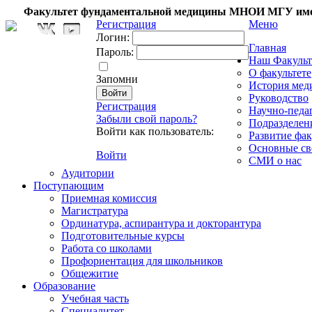
Факультет фундаментальной медицины МНОИ МГУ име
Регистрация
Меню
Логин:
Главная
Пароль:
Наш Факульт
О факультете
Запомни
История мед
Руководство
Регистрация
Научно-педа
Забыли свой пароль?
Подразделен
Войти как пользователь:
Развитие фак
Основные св
Войти
СМИ о нас
Аудитории
Поступающим
Приемная комиссия
Магистратура
Ординатура, аспирантура и докторантура
Подготовительные курсы
Работа со школами
Профориентация для школьников
Общежитие
Образование
Учебная часть
Специалитет