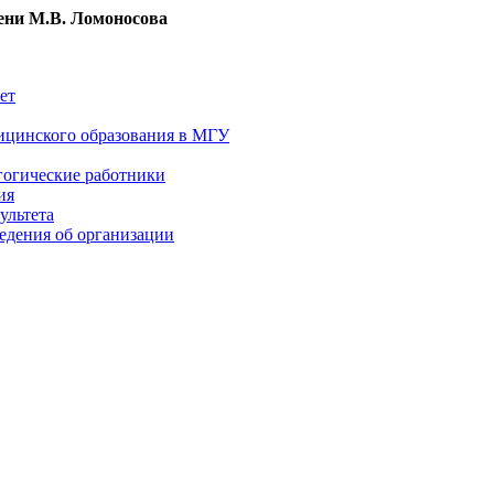
ни М.В. Ломоносова
ет
ицинского образования в МГУ
гогические работники
ия
ультета
едения об организации