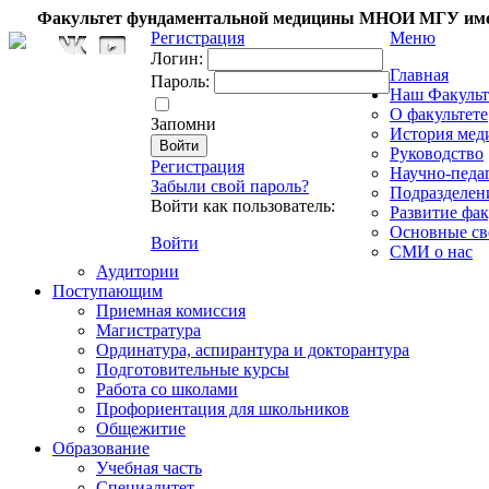
Факультет фундаментальной медицины МНОИ МГУ име
Регистрация
Меню
Логин:
Главная
Пароль:
Наш Факульт
О факультете
Запомни
История мед
Руководство
Регистрация
Научно-педа
Забыли свой пароль?
Подразделен
Войти как пользователь:
Развитие фак
Основные св
Войти
СМИ о нас
Аудитории
Поступающим
Приемная комиссия
Магистратура
Ординатура, аспирантура и докторантура
Подготовительные курсы
Работа со школами
Профориентация для школьников
Общежитие
Образование
Учебная часть
Специалитет