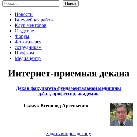
Новости
Внеучебная работа
Клуб менторов
Студсовет
Форум
Фотогалерея
сотрудникам
Профком
Медиацентр
Интернет-приемная декана
Декан факультета фундаментальной медицины
д.б.н., профессор, академик
Ткачук Всеволод Арсеньевич
Задать вопрос декану