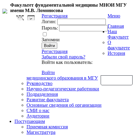
Факультет фундаментальной медицины МНОИ МГУ
имени М.В. Ломоносова
Регистрация
Меню
Логин:
Главная
Пароль:
Наш
Факультет
Запомни
О
факультете
Регистрация
История
Забыли свой пароль?
Войти как пользователь:
Войти
медицинского образования в МГУ
Обратная связь
Руководство
Научно-педагогические работники
Подразделения
Развитие факультета
Основные сведения об организации
СМИ о нас
Аудитории
Поступающим
Приемная комиссия
Магистратура