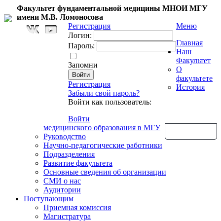
Факультет фундаментальной медицины МНОИ МГУ
имени М.В. Ломоносова
Регистрация
Меню
Логин:
Главная
Пароль:
Наш
Факультет
Запомни
О
факультете
Регистрация
История
Забыли свой пароль?
Войти как пользователь:
Войти
медицинского образования в МГУ
Обратная связь
Руководство
Научно-педагогические работники
Подразделения
Развитие факультета
Основные сведения об организации
СМИ о нас
Аудитории
Поступающим
Приемная комиссия
Магистратура