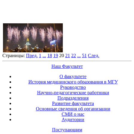
Страницы:
Пред.
1
...
18
19
20
21
22
...
51
След.
Наш Факультет
О факультете
История медицинского образования в МГУ
Руководство
Научно-педагогические работники
Подразделения
Развитие факультета
Основные сведения об организации
СМИ о нас
Аудитории
Поступающим