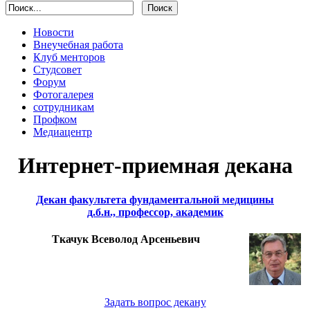
Новости
Внеучебная работа
Клуб менторов
Студсовет
Форум
Фотогалерея
сотрудникам
Профком
Медиацентр
Интернет-приемная декана
Декан факультета фундаментальной медицины
д.б.н., профессор, академик
Ткачук Всеволод Арсеньевич
Задать вопрос декану