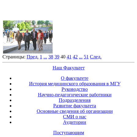
Страницы:
Пред.
1
...
38
39
40
41
42
...
51
След.
Наш Факультет
О факультете
История медицинского образования в МГУ
Руководство
Научно-педагогические работники
Подразделения
Развитие факультета
Основные сведения об организации
СМИ о нас
Аудитории
Поступающим