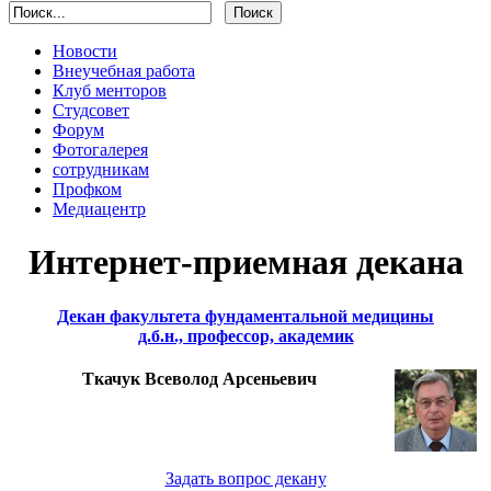
Новости
Внеучебная работа
Клуб менторов
Студсовет
Форум
Фотогалерея
сотрудникам
Профком
Медиацентр
Интернет-приемная декана
Декан факультета фундаментальной медицины
д.б.н., профессор, академик
Ткачук Всеволод Арсеньевич
Задать вопрос декану