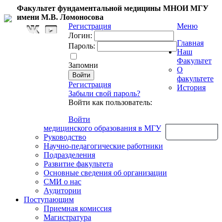
Факультет фундаментальной медицины МНОИ МГУ
имени М.В. Ломоносова
Регистрация
Меню
Логин:
Главная
Пароль:
Наш
Факультет
Запомни
О
факультете
Регистрация
История
Забыли свой пароль?
Войти как пользователь:
Войти
медицинского образования в МГУ
Обратная связь
Руководство
Научно-педагогические работники
Подразделения
Развитие факультета
Основные сведения об организации
СМИ о нас
Аудитории
Поступающим
Приемная комиссия
Магистратура