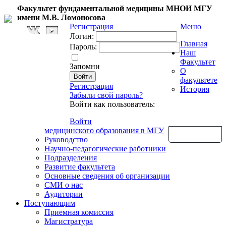
Факультет фундаментальной медицины МНОИ МГУ
имени М.В. Ломоносова
Регистрация
Меню
Логин:
Главная
Пароль:
Наш
Факультет
Запомни
О
факультете
Регистрация
История
Забыли свой пароль?
Войти как пользователь:
Войти
медицинского образования в МГУ
Обратная связь
Руководство
Научно-педагогические работники
Подразделения
Развитие факультета
Основные сведения об организации
СМИ о нас
Аудитории
Поступающим
Приемная комиссия
Магистратура