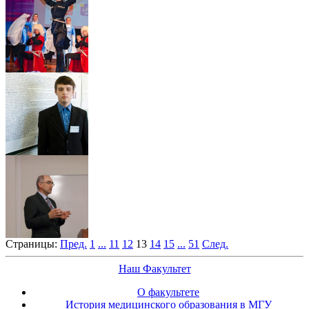
Страницы:
Пред.
1
...
11
12
13
14
15
...
51
След.
Наш Факультет
О факультете
История медицинского образования в МГУ