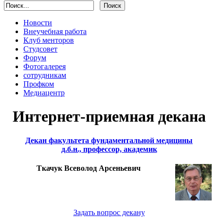
Новости
Внеучебная работа
Клуб менторов
Студсовет
Форум
Фотогалерея
сотрудникам
Профком
Медиацентр
Интернет-приемная декана
Декан факультета фундаментальной медицины
д.б.н., профессор, академик
Ткачук Всеволод Арсеньевич
Задать вопрос декану