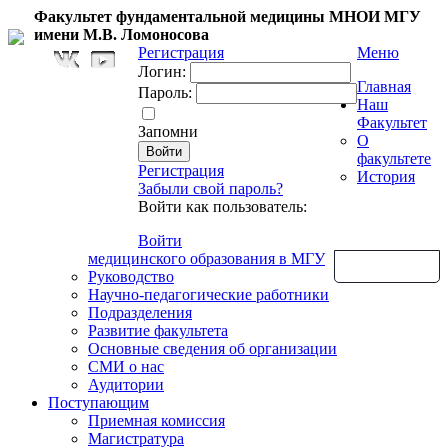
Факультет фундаментальной медицины МНОИ МГУ
имени М.В. Ломоносова
Регистрация
Меню
Логин:
Главная
Пароль:
Наш
Факультет
Запомни
О
факультете
Регистрация
История
Забыли свой пароль?
Войти как пользователь:
Войти
медицинского образования в МГУ
Обратная связь
Руководство
Научно-педагогические работники
Подразделения
Развитие факультета
Основные сведения об организации
СМИ о нас
Аудитории
Поступающим
Приемная комиссия
Магистратура