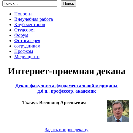
Новости
Внеучебная работа
Клуб менторов
Студсовет
Форум
Фотогалерея
сотрудникам
Профком
Медиацентр
Интернет-приемная декана
Декан факультета фундаментальной медицины
д.б.н., профессор, академик
Ткачук Всеволод Арсеньевич
Задать вопрос декану