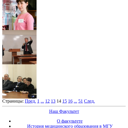
Страницы:
Пред.
1
...
12
13
14
15
16
...
51
След.
Наш Факультет
О факультете
История медицинского образования в МГУ