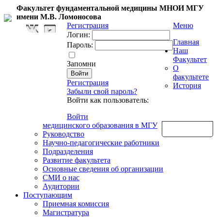
Факультет фундаментальной медицины МНОИ МГУ
имени М.В. Ломоносова
Регистрация
Меню
Логин:
Главная
Пароль:
Наш
Факультет
Запомни
О
факультете
Регистрация
История
Забыли свой пароль?
Войти как пользователь:
Войти
медицинского образования в МГУ
Обратная связь
Руководство
Научно-педагогические работники
Подразделения
Развитие факультета
Основные сведения об организации
СМИ о нас
Аудитории
Поступающим
Приемная комиссия
Магистратура