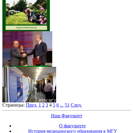
Страницы:
Пред.
1
2
3
4
5
6
...
51
След.
Наш Факультет
О факультете
История медицинского образования в МГУ