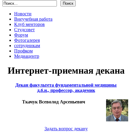
Новости
Внеучебная работа
Клуб менторов
Студсовет
Форум
Фотогалерея
сотрудникам
Профком
Медиацентр
Интернет-приемная декана
Декан факультета фундаментальной медицины
д.б.н., профессор, академик
Ткачук Всеволод Арсеньевич
Задать вопрос декану